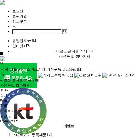
로그인
회원가입
정보찾기
듀얼번호/eSIM
인터넷+TV
새로운 폴더블 즉시구매
사은품 및 최다혜택!
삼성
애플
기타
스마트기기
가전구독
USIM/eSIM
새로운 폴더블 즉시구매
사은품및 최다혜택!
BBS
삼성
애플
기타
스마트기기
가전구독
USIM/eSIM
이벤트
스마트기기
등록제품
1
개