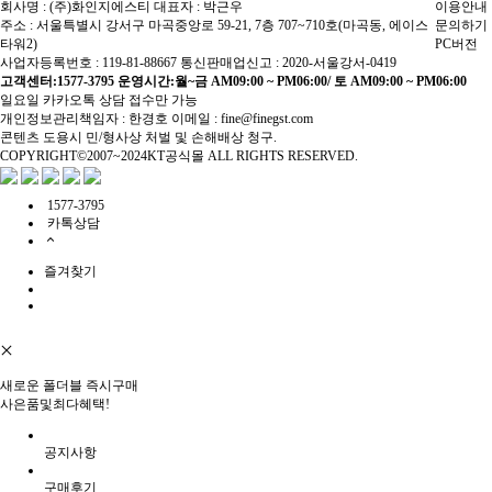
회사명 : (주)화인지에스티
대표자 : 박근우
이용안내
주소 : 서울특별시 강서구 마곡중앙로 59-21, 7층 707~710호(마곡동, 에이스
문의하기
타워2)
PC버전
사업자등록번호 : 119-81-88667
통신판매업신고 : 2020-서울강서-0419
고객센터:1577-3795
운영시간:월~금 AM09:00 ~ PM06:00/ 토 AM09:00 ~ PM06:00
일요일 카카오톡 상담 접수만 가능
개인정보관리책임자 : 한경호
이메일 : fine@finegst.com
콘텐츠 도용시 민/형사상 처벌 및 손해배상 청구.
COPYRIGHT©2007~2024KT공식몰 ALL RIGHTS RESERVED.
1577-3795
카톡상담
즐겨찾기
새로운 폴더블 즉시구매
사은품및최다혜택!
공지사항
구매후기