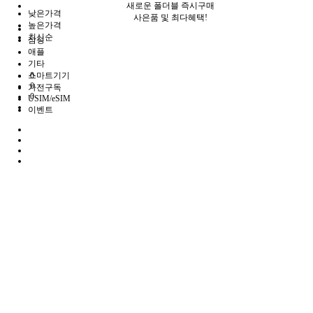
새로운 폴더블 즉시구매
낮은가격
사은품 및 최다혜택!
높은가격
최신순
삼성
애플
기타
스마트기기
0
0
가전구독
0
USIM/eSIM
이벤트