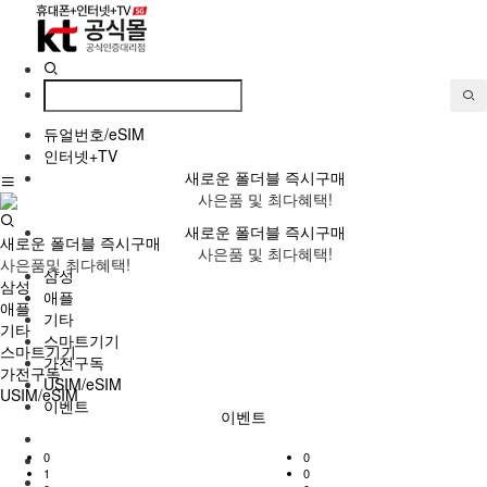
듀얼번호/eSIM
인터넷+TV
새로운 폴더블 즉시구매
사은품 및 최다혜택!
새로운 폴더블 즉시구매
새로운 폴더블 즉시구매
사은품 및 최다혜택!
사은품및 최다혜택!
삼성
삼성
애플
애플
기타
기타
스마트기기
스마트기기
가전구독
가전구독
USIM/eSIM
USIM/eSIM
이벤트
이벤트
0
0
1
0