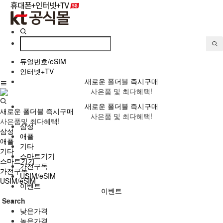
듀얼번호/eSIM
인터넷+TV
새로운 폴더블 즉시구매
사은품 및 최다혜택!
새로운 폴더블 즉시구매
새로운 폴더블 즉시구매
사은품 및 최다혜택!
사은품및 최다혜택!
삼성
삼성
애플
애플
기타
기타
스마트기기
스마트기기
가전구독
가전구독
USIM/eSIM
USIM/eSIM
이벤트
이벤트
Search
낮은가격
높은가격