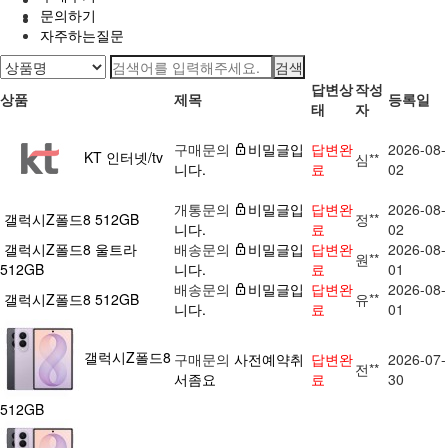
문의하기
자주하는질문
검색
답변상
작성
상품
제목
등록일
태
자
구매문의
비밀글입
답변완
2026-08-
KT 인터넷/tv
심**
니다.
료
02
개통문의
비밀글입
답변완
2026-08-
갤럭시Z폴드8 512GB
정**
니다.
료
02
갤럭시Z폴드8 울트라
배송문의
비밀글입
답변완
2026-08-
원**
512GB
니다.
료
01
배송문의
비밀글입
답변완
2026-08-
갤럭시Z폴드8 512GB
유**
니다.
료
01
갤럭시Z폴드8
구매문의
사전예약취
답변완
2026-07-
전**
서좀요
료
30
512GB