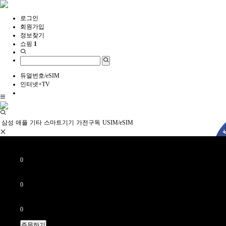
로그인
회원가입
정보찾기
쇼핑
1
듀얼번호/eSIM
인터넷+TV
삼성
애플
기타
스마트기기
가전구독
USIM/eSIM
월 할부금
0
원
+
월 통신요금
0
원
=
월 납부금액
0
원
(할부이자별도)
삼성