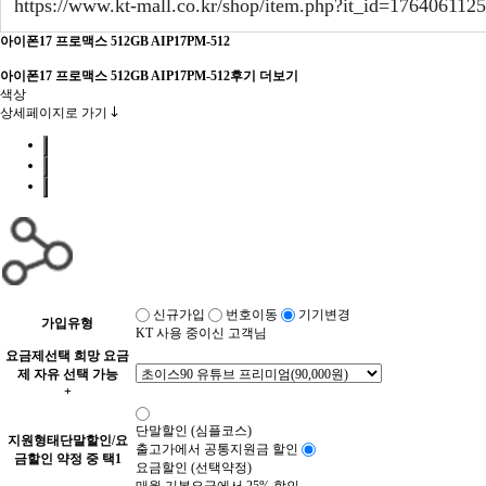
아이폰17 프로맥스 512GB
AIP17PM-512
아이폰17 프로맥스 512GB
AIP17PM-512
후기 더보기
색상
상세페이지로 가기
신규가입
번호이동
기기변경
가입유형
KT 사용 중이신 고객님
요금제선택
희망 요금
제 자유 선택 가능
+
단말할인 (심플코스)
지원형태
단말할인/요
출고가에서 공통지원금 할인
금할인 약정 중 택1
요금할인 (선택약정)
매월 기본요금에서 25% 할인