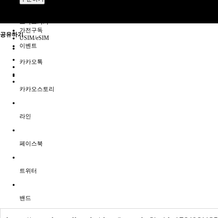
애플
카톡상담
기타
스마트기기
가전구독
공유하기
USIM/eSIM
이벤트
카카오톡
카카오스토리
라인
페이스북
트위터
밴드