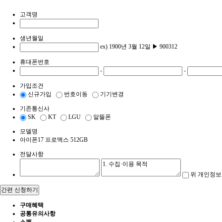
고객명
생년월일
ex) 1900년 3월 12일 ▶ 900312
휴대폰번호
-
-
가입조건
신규가입
번호이동
기기변경
기존통신사
SK
KT
LGU
알뜰폰
모델명
아이폰17 프로맥스 512GB
전달사항
위 개인정보
간편 신청하기
구매혜택
공통유의사항