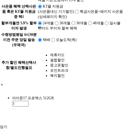
사은품 혜택 선택
사은
KT몰 지원금
품 혹은 KT몰 지원금
(사은품대신 기기할인)
특급사은품+패키지 사은품
중 택1
(상세페이지 확인)
할부개월
연 5.9% 할부
24개월
30개월
36개월
48개월
일시불
이자 발생
카드 무이자 할부 혜택
수령방법
평일 4시30분
이전 주문 당일 발송
택배
오늘도착(퀵)
(우체국)
제휴카드
결합할인
추가 할인 혜택
선택사
중고폰할인
항/별도진행필요
포인트파크
복지할인
아이폰17 프로맥스 512GB
닫기