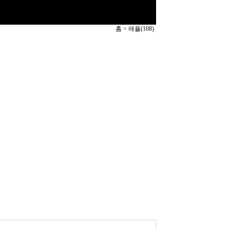
홈 >
애플(108)