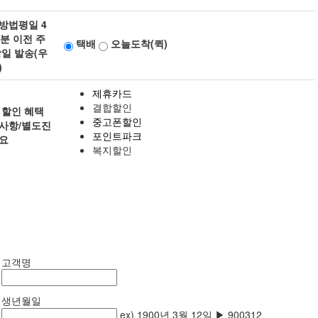
방법
평일 4
0분 이전 주
택배
오늘도착(퀵)
당일 발송(우
)
제휴카드
결합할인
 할인 혜택
중고폰할인
사항/별도진
포인트파크
요
복지할인
고객명
생년월일
ex) 1900년 3월 12일 ▶ 900312