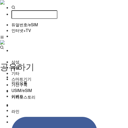
듀얼번호/eSIM
인터넷+TV
삼성
공유하기
애플
기타
스마트기기
카카오톡
가전구독
USIM/eSIM
이벤트
카카오스토리
라인