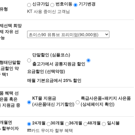
신규가입
번호이동
기기변경
유형
KT 사용 중이신 고객님
제선택
희망
제 자유 선
가능
단말할인 (심플코스)
형태
단말할
출고가에서 공통지원금 할인
요금할인 약
요금할인 (선택약정)
 택1
매월 기본요금에서 25% 할인
품 혜택 선
KT몰 지원금
특급사은품+패키지 사은품
은품 혹은
(사은품대신 기기할인)
(상세페이지 확인)
몰 지원금 중
개월
연
24개월
30개월
36개월
48개월
일시불
9% 할부이자
카드 무이자 할부 혜택