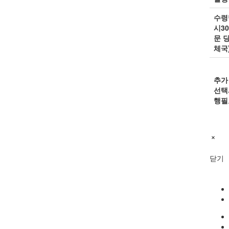
수령
시3
문 
체국
추가
선택
행필
닫기