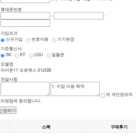
휴대폰번호
-
-
가입조건
신규가입
번호이동
기기변경
기존통신사
SK
KT
LGU
알뜰폰
모델명
아이폰17 프로맥스 512GB
전달사항
위 개인정보처
리방침에 동의합니다.
 신청하기
스펙
구매후기