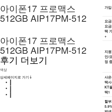
아이폰17 프로맥스
가입
512GB
AIP17PM-512
요금
요금
택 
+
아이폰17 프로맥스
512GB
AIP17PM-512
지원
후기 더보기
인/
정 중
색상
상세페이지로 가기
사은
택
사
KT
택1
할부
5.
발생