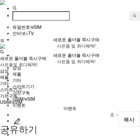
듀얼번호/eSIM
인터넷+TV
새로운 폴더블 즉시구매
사은품 및 최다혜택!
새로운 폴더블 즉시구매
새로운 폴더블 즉시구매
사은품 및 최다혜택!
사은품및 최다혜택!
삼성
삼성
애플
애플
기타
기타
스마트기기
스마트기기
가전구독
가전구독
USIM/eSIM
USIM/eSIM
이벤트
이벤트
홈 >
애플(108)
복사
공유하기