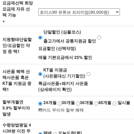
요금제선택
희망
요금제 자유 선
택 가능
+
단말할인 (심플코스)
지원형태
단말할
출고가에서 공통지원금 할인
인/요금할인 약
요금할인 (선택약정)
정 중 택1
매월 기본요금에서 25% 할인
KT몰 지원금
사은품 혜택 선
(사은품대신 기기할인)
택
사은품 혹은
KT몰 지원금 중
특급사은품+패키지 사은품
택1
(상세페이지 확인)
할부개월
연
24개월
30개월
36개월
48개월
일시불
5.9% 할부이자
카드 무이자 할부 혜택
발생
수령방법
평일 4
시30분 이전 주
택배
오늘도착(퀵)