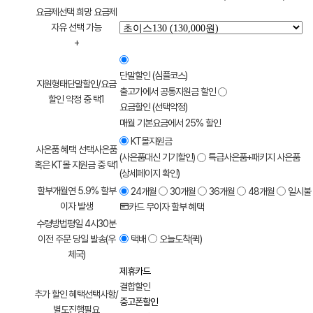
요금제선택
희망 요금제
자유 선택 가능
+
단말할인 (심플코스)
지원형태
단말할인/요금
출고가에서 공통지원금 할인
할인 약정 중 택1
요금할인 (선택약정)
매월 기본요금에서 25% 할인
KT몰지원금
사은품 혜택 선택
사은품
(사은품대신 기기할인)
특급사은품+패키지 사은품
혹은 KT몰 지원금 중 택1
(상세페이지 확인)
할부개월
연 5.9% 할부
24개월
30개월
36개월
48개월
일시불
이자 발생
카드 무이자 할부 혜택
수령방법
평일 4시30분
이전 주문 당일 발송(우
택배
오늘도착(퀵)
체국)
제휴카드
결합할인
추가 할인 혜택
선택사항/
중고폰할인
별도진행필요