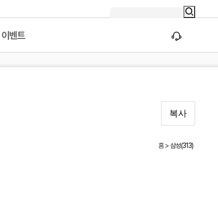
이벤트
가전구독
USIM/eSIM
복사
홈 >
삼성(313)