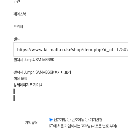
라인
페이스북
트위터
밴드
갤럭시 Jump4
SM-M366K
갤럭시 Jump4
SM-M366K
후기 더보기
색상
블랙
상세페이지로 가기
신규가입
번호이동
기기변경
가입유형
KT에 처음 가입하시는 고객님 (새로운 번호 부여)