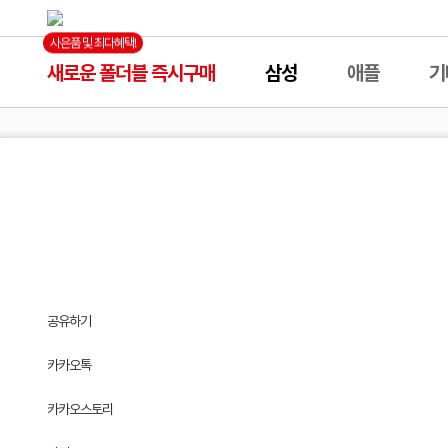
사은품 및 최다혜택!
새로운 폴더블 즉시구매
삼성
애플
기
삼성
애플
공유하기
카카오톡
카카오스토리