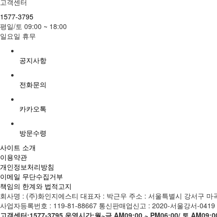
고객센터
1577-3795
평일/토 09:00 ~ 18:00
일요일 휴무
공지사항
전화문의
카카오톡
방문수령
사이트 소개
이용약관
개인정보처리방침
이메일 무단수집거부
책임의 한계와 법적고지
회사명 : (주)화인지에스티
대표자 : 박근우
주소 : 서울특별시 강서구 마곡중
사업자등록번호 : 119-81-88667
통신판매업신고 : 2020-서울강서-0419
고객센터:1577-3795
운영시간:월~금 AM09:00 ~ PM06:00/ 토 AM09:00