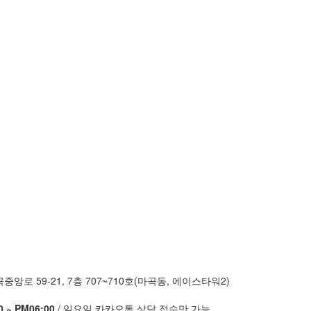
앙로 59-21, 7층 707~710호(마곡동, 에이스타워2)
 ~ PM06:00
/ 일요일 카카오톡 상담 접수만 가능